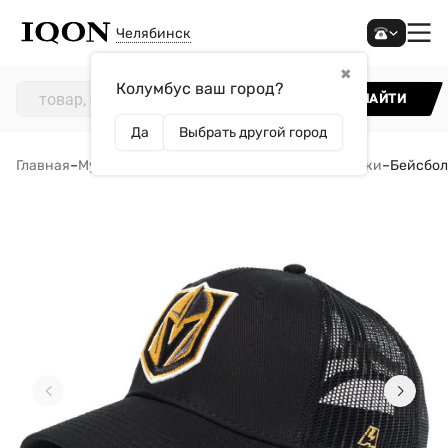
Челябинск
✖
Колумбус ваш город?
НАЙТИ
Да
Выбрать другой город
Главная
–
Мужчинам
–
Аксессуары
–
Кепки и бейсболки
–
Бейсболк