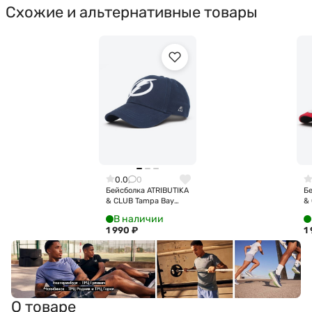
Схожие и альтернативные товары
0.0
0
Бейсболка ATRIBUTIKA
Бе
& CLUB Tampa Bay
& 
Lightning, темно-син.
Bl
В наличии
31137
кр
1 990
₽
1
О товаре