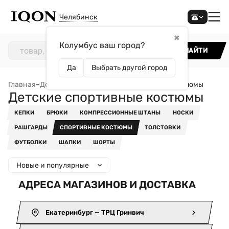
Челябинск
✖
Колумбус ваш город?
НАЙТИ
Да
Выбрать другой город
Главная
–
Детям
–
Одежда
–
Детские спортивные костюмы
Детские спортивные костюмы
КЕПКИ
БРЮКИ
КОМПРЕССИОННЫЕ ШТАНЫ
НОСКИ
РАШГАРДЫ
СПОРТИВНЫЕ КОСТЮМЫ
ТОЛСТОВКИ
ФУТБОЛКИ
ШАПКИ
ШОРТЫ
Новые и популярные
АДРЕСА МАГАЗИНОВ И ДОСТАВКА
Екатеринбург — ТРЦ Гринвич