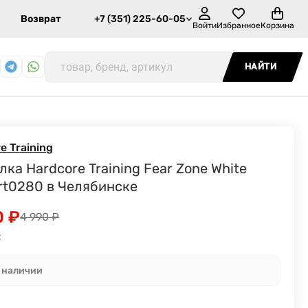
Возврат
+7 (351) 225-60-05
Войти
Избранное
Корзина
НАЙТИ
e Training
ка Hardcore Training Fear Zone White
irt0280 в Челябинске
0
₽
4 990
₽
:
в наличии