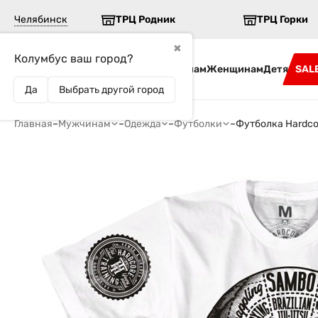
Челябинск
ТРЦ Родник
ТРЦ Горки
✖
Колумбус ваш город?
Бренды
Мужчинам
Женщинам
Детям
SAL
Да
Выбрать другой город
Главная
–
Мужчинам
–
Одежда
–
Футболки
–
Футболка Hardcor