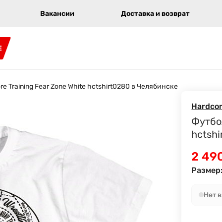
Вакансии
Доставка и возврат
E
e Training Fear Zone White hctshirt0280 в Челябинске
Hardcor
Футбол
hctsh
2 49
Размер
Нет 