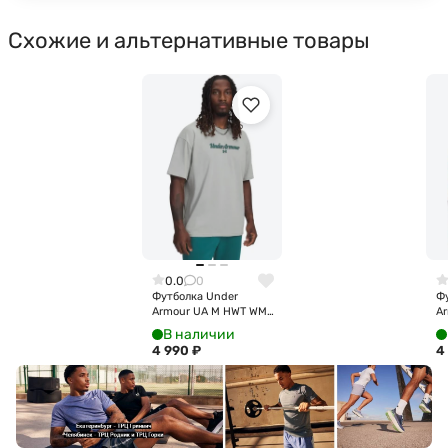
Схожие и альтернативные товары
0.0
0
Футболка Under
Ф
Armour UA M HWT WM
Ar
SS 6009266-069
S
В наличии
4 990
₽
4