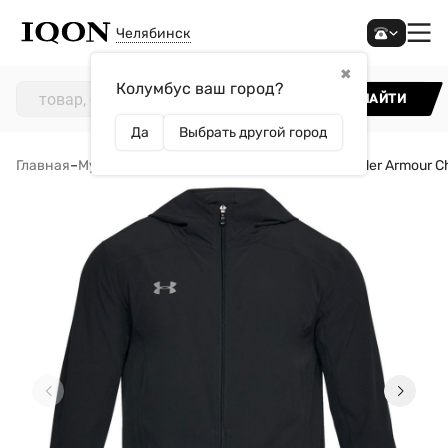
Челябинск
✖
Колумбус ваш город?
НАЙТИ
Да
Выбрать другой город
Главная
–
Мужчинам
–
Одежда
–
Ветровки
–
Куртка Under Armour Ch