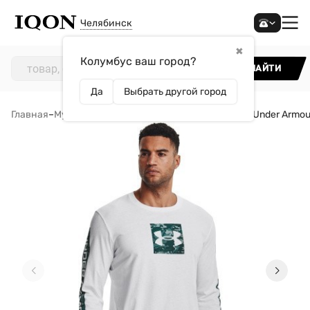
Челябинск
✖
Колумбус ваш город?
НАЙТИ
Да
Выбрать другой город
Главная
–
Мужчинам
–
Одежда
–
Футболки
–
Лонгслив Under Armo