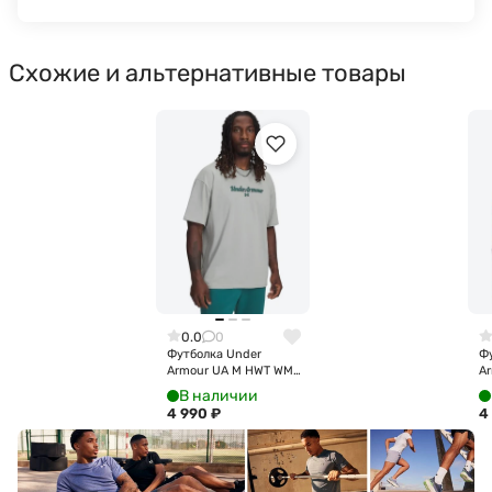
Схожие и альтернативные товары
0.0
0
Футболка Under
Ф
Armour UA M HWT WM
Ar
SS 6009266-069
S
В наличии
4 990
₽
4