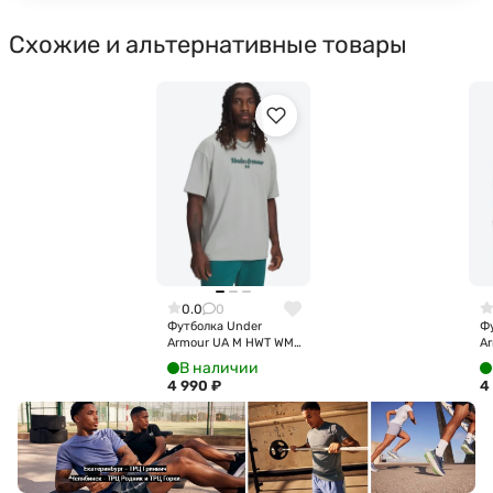
Схожие и альтернативные товары
0.0
0
Футболка Under
Ф
Armour UA M HWT WM
Ar
SS 6009266-069
S
В наличии
4 990
₽
4