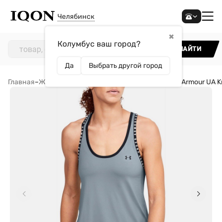
Челябинск
✖
Колумбус ваш город?
НАЙТИ
Да
Выбрать другой город
Главная
–
Женщинам
–
Одежда
–
Майки
–
Майка Under Armour UA K