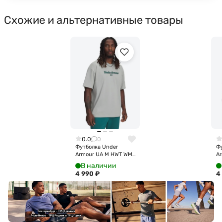
Схожие и альтернативные товары
0.0
0
Футболка Under
Ф
Armour UA M HWT WM
Ar
SS 6009266-069
S
В наличии
4 990
₽
4