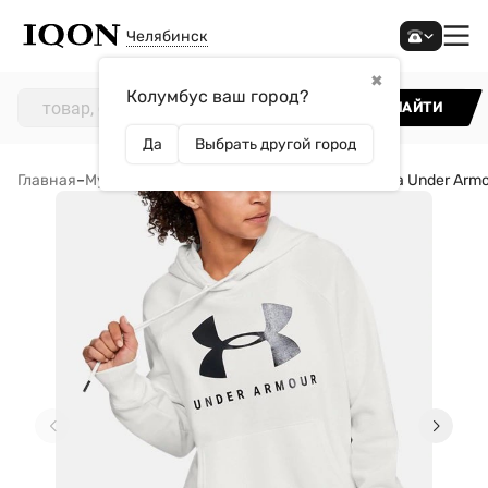
Челябинск
✖
Колумбус ваш город?
НАЙТИ
Да
Выбрать другой город
Главная
–
Мужчинам
–
Одежда
–
Толстовки
–
Толстовка Under Arm