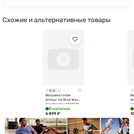
Схожие и альтернативные товары
0.0
0
Ветровка Under
В
Armour UA Rival Wvn
A
Windbreaker 1390149-
U
В наличии
410
Ja
6 899
₽
1