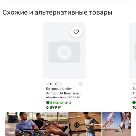
Схожие и альтернативные товары
0.0
0
Ветровка Under
В
Armour UA Rival Wvn
A
Windbreaker 1390149-
U
В наличии
410
Ja
6 899
₽
1