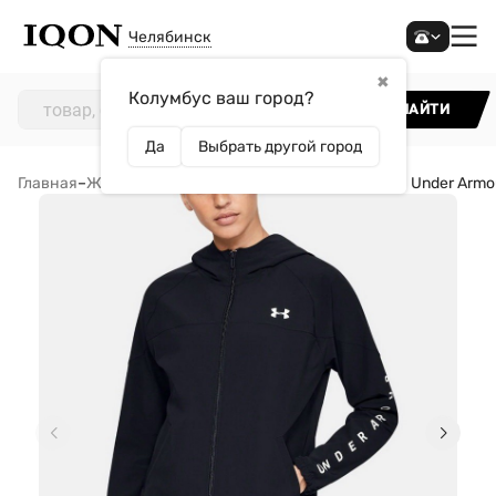
Челябинск
✖
Колумбус ваш город?
НАЙТИ
Да
Выбрать другой город
Главная
–
Женщинам
–
Одежда
–
Толстовки
–
Ветровка Under Armo