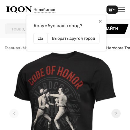
Челябинск
✖
Колумбус ваш город?
НАЙТИ
Да
Выбрать другой город
Главная
–
Мужчинам
–
Одежда
–
Футболки
–
Футболка Hardcore Tra