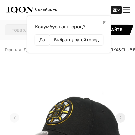
Челябинск
✖
Колумбус ваш город?
НАЙТИ
Да
Выбрать другой город
Главная
–
Детям
–
Одежда
–
Кепки
–
Бейсболка ATRIBUTIKA&CLUB Bo