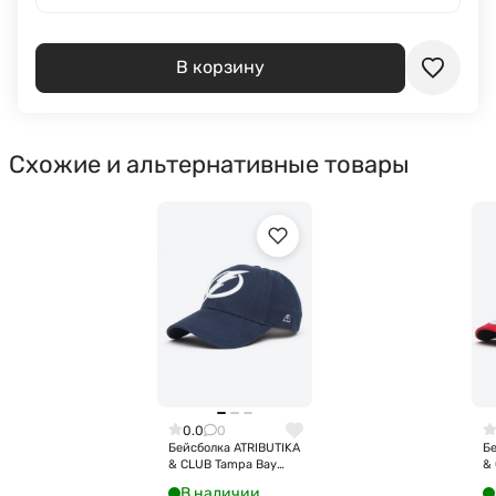
В корзину
Схожие и альтернативные товары
0.0
0
Бейсболка ATRIBUTIKA
Бе
& CLUB Tampa Bay
& 
Lightning, темно-син.
Bl
В наличии