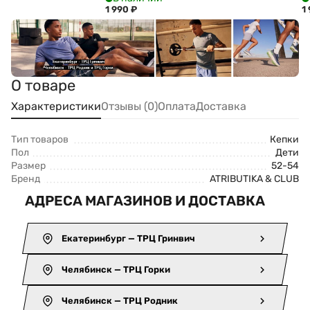
31137
кр
1 990
₽
1
О товаре
Характеристики
Отзывы (0)
Оплата
Доставка
Тип товаров
Кепки
Пол
Дети
Размер
52-54
Бренд
ATRIBUTIKA & CLUB
АДРЕСА МАГАЗИНОВ И ДОСТАВКА
Екатеринбург — ТРЦ Гринвич
Челябинск — ТРЦ Горки
Челябинск — ТРЦ Родник