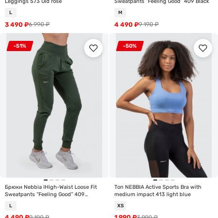
Leggings 573 Old rose
Sweatpants “Feeling Good” 409 Black
L
M
3 490
₽
4 490
₽
6 990
₽
9 190
₽
-51%
-50%
Брюки Nebbia IHigh-Waist Loose Fit
Топ NEBBIA Active Sports Bra with
Sweatpants “Feeling Good” 409
medium impact 413 light blue
D.green
L
XS
4 490
₽
1 990
₽
9 190
₽
3 990
₽