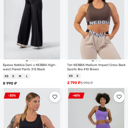
Брюки Nebbia Deni x NEBBIA High-
Топ NEBBIA Medium Impact Cross Back
waist Flared Pants 312 Black
Sports Bra 410 Brown
XS
S
XS
S
M
L
2 790
₽
3 990
₽
8 990
₽
-30%
-40%