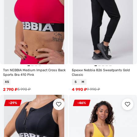
Топ NEBBIA Medium Impact Cross Back
Брюки Nebbia 826 Sweatpants Gold
Sports Bra 410 Pink
Classic
XS
S
M
2 790
₽
4 990
₽
3 990
₽
9 990
₽
-29%
-46%