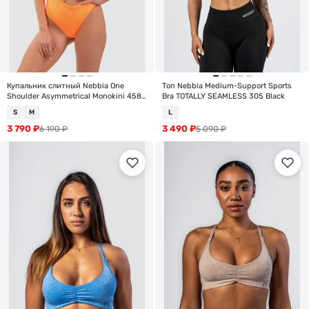
Купальник слитный Nebbia One
Топ Nebbia Medium-Support Sports
Shoulder Asymmetrical Monokini 458
Bra TOTALLY SEAMLESS 305 Black
Orange
S
M
L
3 790
₽
3 490
₽
6 190
₽
5 090
₽