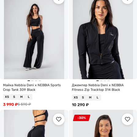
Майка Nebbia Deni x NEBBIA Sports
Джемпер Nebbia Deni x NEBBIA
Crop Tank 309 Black
Fitness Zip Tracktop 314 Black
XS
S
M
L
XS
S
M
L
3 990
₽
5 590
₽
10 290
₽
-30%