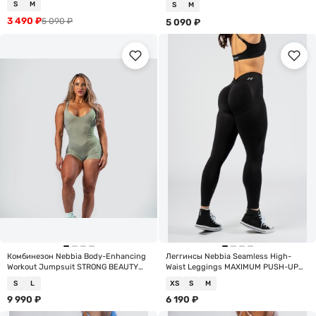
S
M
S
M
3 490
₽
5 090
₽
5 090
₽
Комбинезон Nebbia Body-Enhancing
Леггинсы Nebbia Seamless High-
Workout Jumpsuit STRONG BEAUTY
Waist Leggings MAXIMUM PUSH-UP
427 Green
302 Black
S
L
XS
S
M
9 990
₽
6 190
₽