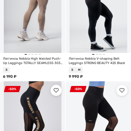
Леггинсы Nebbia High Waisted Push-
Леггинсы Nebbia V-shaping Belt
Up Leggings TOTALLY SEAMLESS 303
Leggings STRONG BEAUTY 425 Black
Cream
S
S
M
6 190
₽
9 990
₽
-50%
-50%