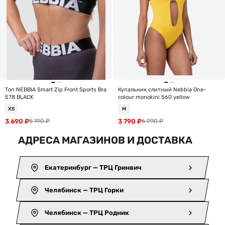
Топ NEBBIA Smart Zip Front Sports Bra
Купальник слитный Nebbia One-
578 BLACK
colour monokini 560 yellow
XS
M
3 690
₽
3 790
₽
5 190
₽
6 990
₽
АДРЕСА МАГАЗИНОВ И ДОСТАВКА
Екатеринбург — ТРЦ Гринвич
Челябинск — ТРЦ Горки
Челябинск — ТРЦ Родник