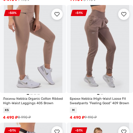
-50%
-51%
Лосины Nebbia Organic Cotton Ribbed
Брюки Nebbia IHigh-Waist Loose Fit
High-Waist Leggings 405 Brown
Sweatpants “Feeling Good” 409 Brown
XS
M
4 490
₽
4 490
₽
8 990
₽
9 190
₽
-51%
-51%