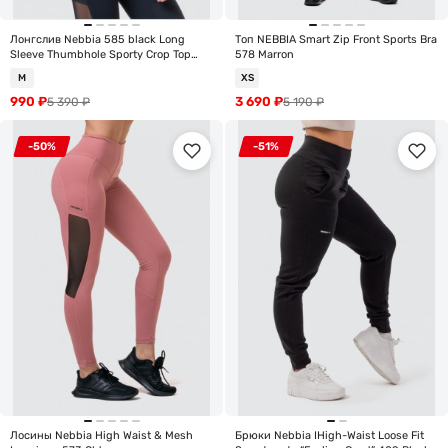
Лонгслив Nebbia 585 black Long
Топ NEBBIA Smart Zip Front Sports Bra
Sleeve Thumbhole Sporty Crop Top
578 Marron
Black
M
XS
990
₽
3 690
₽
5 390
₽
5 190
₽
-50%
-51%
Лосины Nebbia High Waist & Mesh
Брюки Nebbia IHigh-Waist Loose Fit