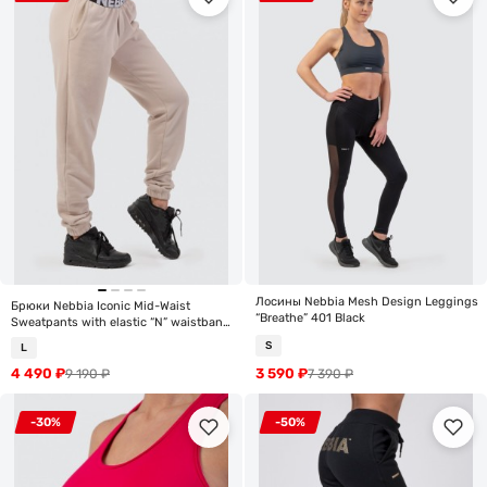
Лосины Nebbia Mesh Design Leggings
Брюки Nebbia Iconic Mid-Waist
“Breathe” 401 Black
Sweatpants with elastic “N” waistband
408 Cream
S
L
4 490
₽
3 590
₽
9 190
₽
7 390
₽
-30%
-50%