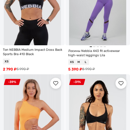
Топ NEBBIA Medium Impact Cross Back
Лосины Nebbia 443 fit activewear
Sports Bra 410 Black
high-waist leggings Lila
XS
XS
M
L
2 790
₽
5 390
₽
3 990
₽
8 990
₽
-39%
-31%