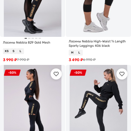
Лосины Nebbia High-Waist ¾ Length
Лосины Nebbia 829 Gold Mesh
Sporty Leggings 406 black
XS
S
L
M
L
3 990
₽
3 490
₽
7 990
₽
6 990
₽
-50%
-50%