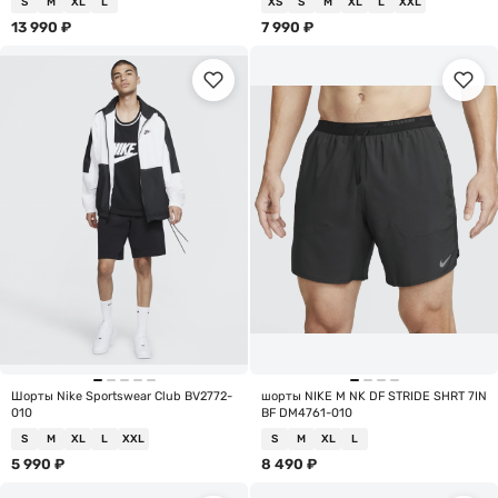
S
M
XL
L
XS
S
M
XL
L
XXL
13 990
₽
7 990
₽
Шорты Nike Sportswear Club BV2772-
шорты NIKE M NK DF STRIDE SHRT 7IN
010
BF DM4761-010
S
M
XL
L
XXL
S
M
XL
L
5 990
₽
8 490
₽