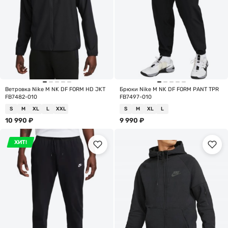
Ветровка Nike M NK DF FORM HD JKT
Брюки Nike M NK DF FORM PANT TPR
FB7482-010
FB7497-010
S
M
XL
L
XXL
S
M
XL
L
10 990
₽
9 990
₽
ХИТ!