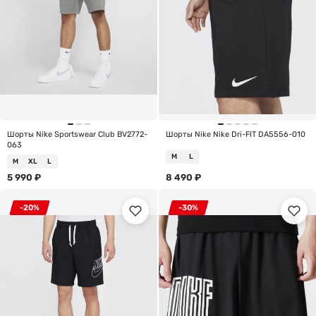
Шорты Nike Sportswear Club BV2772-
Шорты Nike Nike Dri-FIT DA5556-010
063
M
L
M
XL
L
5 990
₽
8 490
₽
-20%
-30%