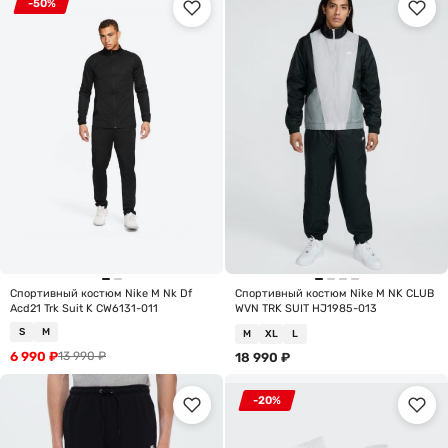
-50%
Спортивный костюм Nike M Nk Df
Спортивный костюм Nike M NK CLUB
Acd21 Trk Suit K CW6131-011
WVN TRK SUIT HJ1985-013
S
M
M
XL
L
6 990
₽
13 990
₽
18 990
₽
-20%