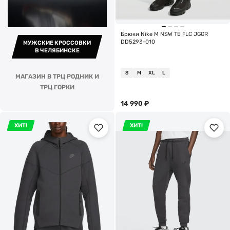
Брюки Nike M NSW TE FLC JGGR
DD5293-010
МУЖСКИЕ КРОССОВКИ
В ЧЕЛЯБИНСКЕ
S
M
XL
L
МАГАЗИН В ТРЦ РОДНИК И
ТРЦ ГОРКИ
14 990
₽
ХИТ!
ХИТ!