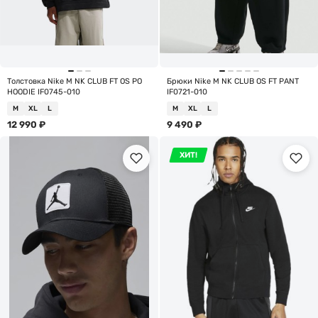
Толстовка Nike M NK CLUB FT OS PO
Брюки Nike M NK CLUB OS FT PANT
HOODIE IF0745-010
IF0721-010
M
XL
L
M
XL
L
12 990
₽
9 490
₽
ХИТ!