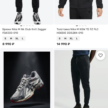
Брюки Nike M Nk Club Knit Jogger
Толстовка Nike M NSW TE FZ FLC
FQ4330-010
HOODIE DD5284-010
S
M
XL
L
S
M
XL
L
8 990
₽
14 990
₽