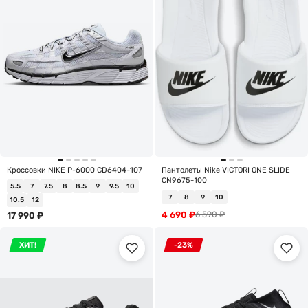
Кроссовки NIKE P-6000 CD6404-107
Пантолеты Nike VICTORI ONE SLIDE
CN9675-100
5.5
7
7.5
8
8.5
9
9.5
10
7
8
9
10
10.5
12
4 690
₽
6 590
₽
17 990
₽
ХИТ!
-23%