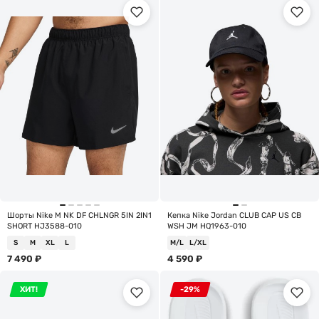
Шорты Nike M NK DF CHLNGR 5IN 2IN1
Кепка Nike Jordan CLUB CAP US CB
SHORT HJ3588-010
WSH JM HQ1963-010
S
M
XL
L
M/L
L/XL
7 490
₽
4 590
₽
ХИТ!
-29%