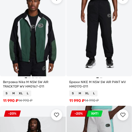
Ветровка Nike M NSW SW AIR
Брюки NIKE M NSW SW AIR PANT WV
TRACKTOP WV HM0167-011
HM0170-011
S
M
XL
L
S
M
XL
L
11 990
₽
11 990
₽
14 990
₽
14 990
₽
-20%
-20%
ХИТ!