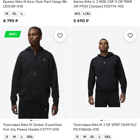
Брюки Nike M Nsw Club Pant Cargo Bb
Кепка Nike U J RISE CAP S CB TRKR
CD3129-010
JM PTCH (Jordan) FZ0774-100
M
XL
L
M/L
L/XL
8 790
₽
5 490
₽
ХИТ!
Толстовка Nike M Jordan Essentials
Толстовка Nike M J DF SPRT CSVR FLC
Full-Zip Fleece Hoodie FJ7771-010
PO FV8606-010
S
M
L
XXL
S
M
XL
L
XXL