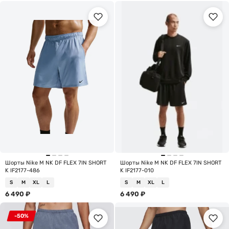
Шорты Nike M NK DF FLEX 7IN SHORT
Шорты Nike M NK DF FLEX 7IN SHORT
K IF2177-486
K IF2177-010
S
M
XL
L
S
M
XL
L
6 490
₽
6 490
₽
-50%