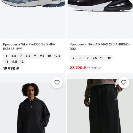
Кроссовки Nike P-6000 SE XMFW
Кроссовки Nike AIR MAX 270 AH8050-
IH3646-499
002
6
6.5
7
8.5
9
9.5
10
10.5
7
8
9
9.5
10
12
11
11.5
12
23 790
₽
27 990
₽
19 990
₽