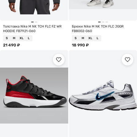
Толстовка Nike M NK TCH FLC FZ WR
Брюки Nike M NK TCH FLC JGGR
HOODIE FB7921-060
FB8002-060
S
M
XL
L
S
M
XL
L
21 490
₽
18 990
₽