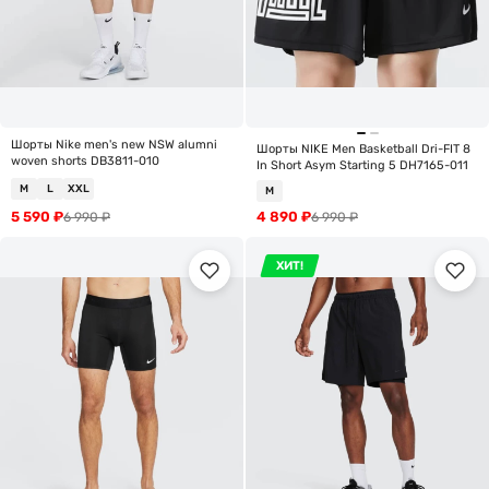
Шорты Nike men's new NSW alumni
Шорты NIKE Men Basketball Dri-FIT 8
woven shorts DB3811-010
In Short Asym Starting 5 DH7165-011
M
L
XXL
M
5 590
₽
4 890
₽
6 990
₽
6 990
₽
ХИТ!