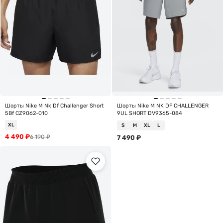
Шорты Nike M Nk Df Challenger Short
Шорты Nike M NK DF CHALLENGER
5Bf CZ9062-010
9UL SHORT DV9365-084
XL
S
M
XL
L
4 490
₽
6 190
₽
7 490
₽