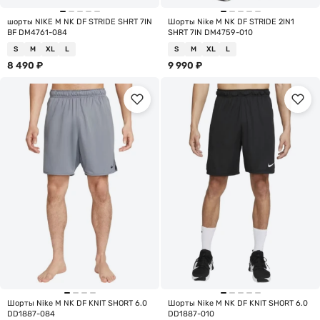
шорты NIKE M NK DF STRIDE SHRT 7IN
Шорты Nike M NK DF STRIDE 2IN1
BF DM4761-084
SHRT 7IN DM4759-010
S
M
XL
L
S
M
XL
L
8 490
₽
9 990
₽
Шорты Nike M NK DF KNIT SHORT 6.0
Шорты Nike M NK DF KNIT SHORT 6.0
DD1887-084
DD1887-010