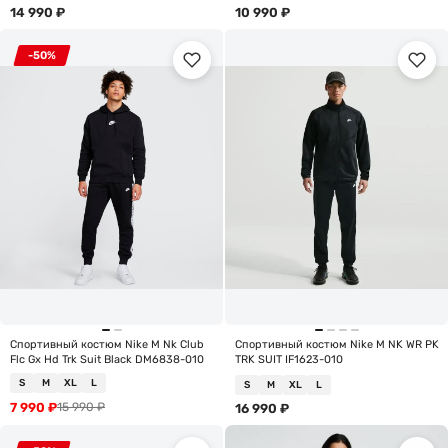
14 990
₽
10 990
₽
-50%
Спортивный костюм Nike M Nk Club
Спортивный костюм Nike M NK WR PK
Flc Gx Hd Trk Suit Black DM6838-010
TRK SUIT IF1623-010
S
M
XL
L
S
M
XL
L
7 990
₽
15 990
₽
16 990
₽