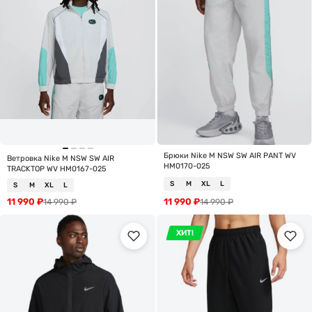
Брюки Nike M NSW SW AIR PANT WV
Ветровка Nike M NSW SW AIR
HM0170-025
TRACKTOP WV HM0167-025
S
M
XL
L
S
M
XL
L
11 990
₽
11 990
₽
14 990
₽
14 990
₽
ХИТ!