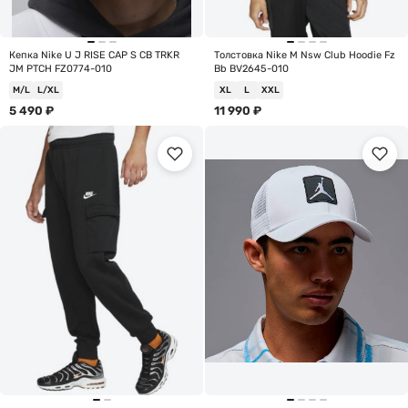
Кепка Nike U J RISE CAP S CB TRKR
Толстовка Nike M Nsw Club Hoodie Fz
JM PTCH FZ0774-010
Bb BV2645-010
M/L
L/XL
XL
L
XXL
5 490
₽
11 990
₽