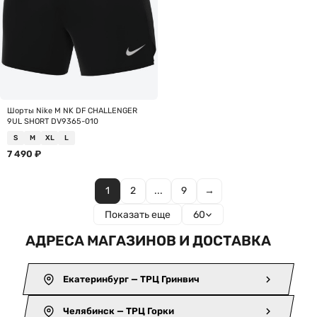
Шорты Nike M NK DF CHALLENGER
9UL SHORT DV9365-010
S
M
XL
L
7 490
₽
1
2
...
9
→
Показать еще
60
АДРЕСА МАГАЗИНОВ И ДОСТАВКА
Екатеринбург — ТРЦ Гринвич
Челябинск — ТРЦ Горки