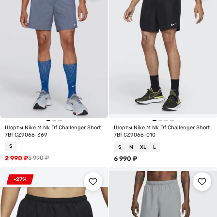
Шорты Nike M Nk Df Challenger Short
Шорты Nike M Nk Df Challenger Short
7Bf CZ9066-369
7Bf CZ9066-010
S
S
M
XL
L
2 990
₽
5 990
₽
6 990
₽
-27%