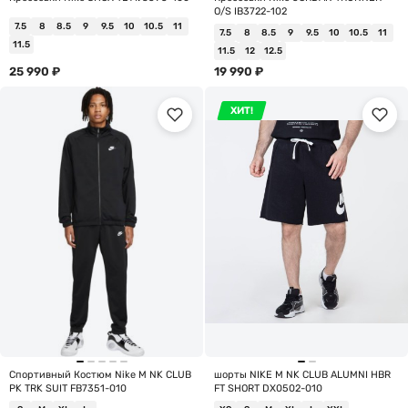
O/S IB3722-102
7.5
8
8.5
9
9.5
10
10.5
11
7.5
8
8.5
9
9.5
10
10.5
11
11.5
11.5
12
12.5
25 990
₽
19 990
₽
ХИТ!
Спортивный Костюм Nike M NK CLUB
шорты NIKE M NK CLUB ALUMNI HBR
PK TRK SUIT FB7351-010
FT SHORT DX0502-010