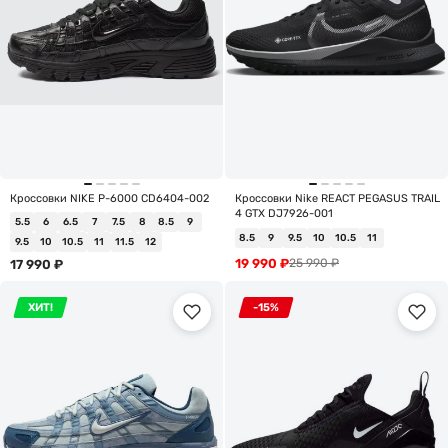
Кроссовки NIKE P-6000 CD6404-002
Кроссовки Nike REACT PEGASUS TRAIL
4 GTX DJ7926-001
5.5
6
6.5
7
7.5
8
8.5
9
8.5
9
9.5
10
10.5
11
9.5
10
10.5
11
11.5
12
19 990
₽
25 990
₽
17 990
₽
ХИТ!
-15%