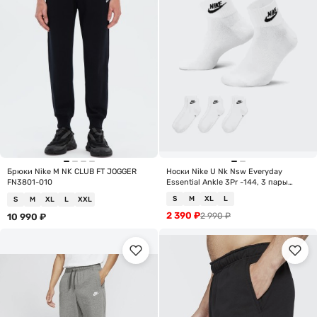
Брюки Nike M NK CLUB FT JOGGER
Носки Nike U Nk Nsw Everyday
FN3801-010
Essential Ankle 3Pr -144, 3 пары
DX5074-101
S
M
XL
L
S
M
XL
L
XXL
2 390
₽
2 990
₽
10 990
₽