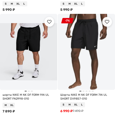
S
M
XL
L
S
M
XL
L
5 990
₽
5 990
₽
-7%
шорты NIKE M NK DF FORM 9IN UL
Шорты NIKE M NK DF FORM 7IN UL
SHORT FN2998-010
SHORT DV9857-010
S
M
XL
L
M
XL
6 990
₽
7 490
₽
7 890
₽