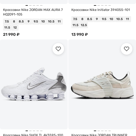
Кроссовки Nike JORDAN MAX AURA 7
Кроссовки Nike Initiator 394055-101
HQ2091-105
7.5
8
8.5
9
9.5
10
10.5
11
7.5
8
8.5
9
9.5
10
10.5
11
11.5
12.5
11.5
12
21 990
₽
13 990
₽
Кроссовки Nike SHOX TL AV3595-100
Кроссовки Nike JORDAN TRUNNER