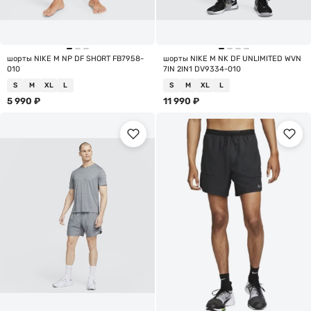
шорты NIKE M NP DF SHORT FB7958-
шорты NIKE M NK DF UNLIMITED WVN
010
7IN 2IN1 DV9334-010
S
M
XL
L
S
M
XL
L
5 990
₽
11 990
₽