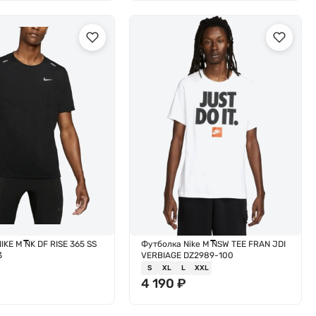
IKE M NK DF RISE 365 SS
Футболка Nike M NSW TEE FRAN JDI
3
VERBIAGE DZ2989-100
S
XL
L
XXL
₽
4 190
₽