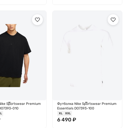
Nike Sportswear Premium
Футболка Nike Sportswear Premium
 DO7393-010
Essentials DO7393-100
XL
XL
XXL
₽
6 490
₽