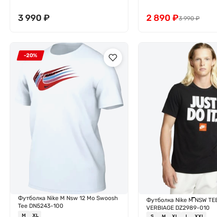
3 990
₽
2 890
₽
3 990
₽
-20%
Футболка Nike M Nsw 12 Mo Swoosh
Футболка Nike M NSW TE
Tee DN5243-100
VERBIAGE DZ2989-010
M
XL
S
M
XL
L
XXL