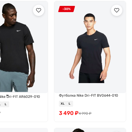
-30%
Футболка Nike Dri-FIT BV0644-010
ike Dri-FIT AR6029-010
XL
L
L
L
₽
3 490
₽
4 990
₽