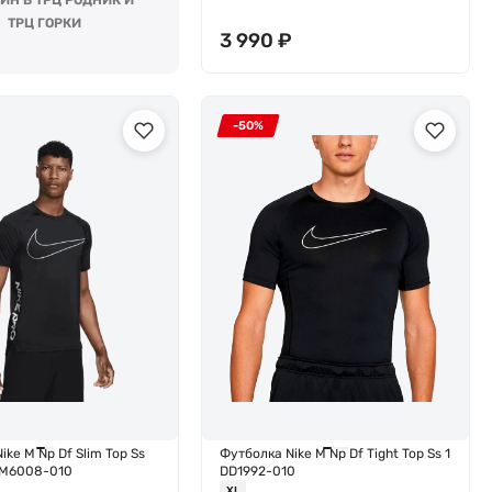
ИН В ТРЦ РОДНИК И
ТРЦ ГОРКИ
3 990
₽
-50%
ike M Np Df Slim Top Ss
Футболка Nike M Np Df Tight Top Ss 1
 DM6008-010
DD1992-010
XL