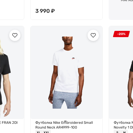
МАГАЗ
3 990
₽
-20%
E FRAN JDI
Футболка Nike Embroidered Small
Футболка N
Round Neck AR4999-100
Novelty 1
XL
XXL
S
M