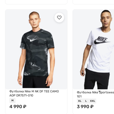
Футболка Nike M NK DF TEE CAMO
Футболка Nike Sportswe
AOP DR7571-010
101
M
XL
L
XXL
4 990
₽
3 990
₽