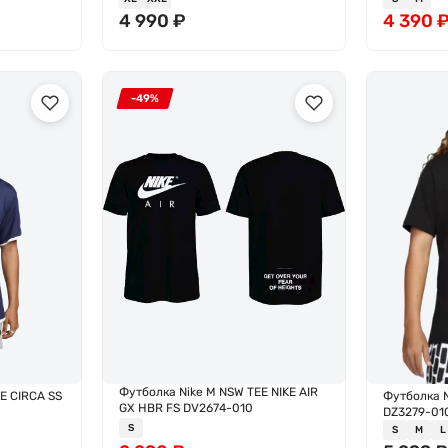
4 990
₽
4 390
-49%
Футболка Nike M NSW TEE NIKE AIR
E CIRCA SS
Футболка 
GX HBR FS DV2674-010
DZ3279-01
S
S
M
L