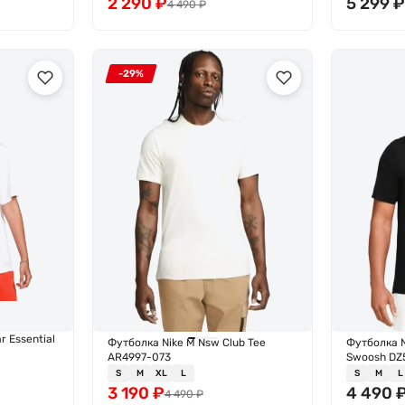
2 290
₽
5 299
4 490
₽
-29%
 Essential
Футболка Nike M Nsw Club Tee
Футболка N
AR4997-073
Swoosh DZ
S
M
XL
L
S
M
L
3 190
₽
4 490
4 490
₽