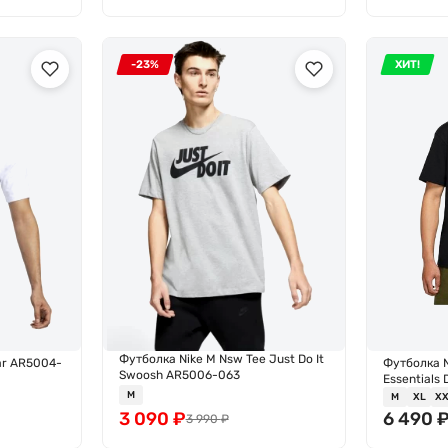
-23%
ХИТ!
Футболка Nike M Nsw Tee Just Do It
ar AR5004-
Футболка 
Swoosh AR5006-063
Essentials
M
M
XL
X
3 090
₽
6 490
3 990
₽