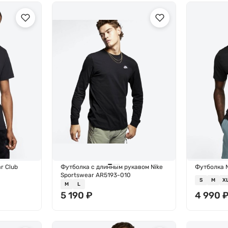
r Club
Футболка с длинным рукавом Nike
Футболка N
Sportswear AR5193-010
S
M
X
M
L
5 190
₽
4 990