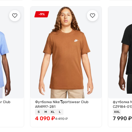
-9%
r Club
Футболка Nike Sportswear Club
футболка N
AR4997-281
CZ9184-01
S
M
XL
L
XXL
4 090
₽
7 990
4 490
₽