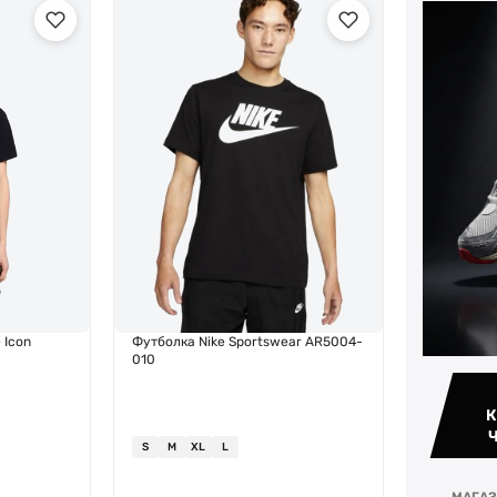
 Icon
Футболка Nike Sportswear AR5004-
010
К
S
M
XL
L