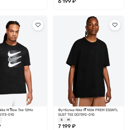
₽
6 199
₽
ike M Nsw Tee 12Mo
Футболка Nike M NSW PREM ESSNTL
5173-010
SUST TEE DO7392-010
S
M
₽
7 199
₽