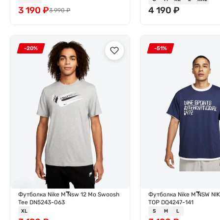
3 190
₽
4 190
₽
3 990
₽
-20%
-51%
Футболка Nike M Nsw 12 Mo Swoosh
Футболка Nike M NSW NIK
Tee DN5243-063
TOP DQ4247-141
XL
S
M
L