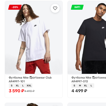
-20%
ХИТ!
Футболка Nike Sportswear Club
Футболка Nike Sportswea
AR4997-101
AR4997-013
S
XL
L
XXL
S
M
XL
L
3 590
₽
4 499
₽
4 490
₽