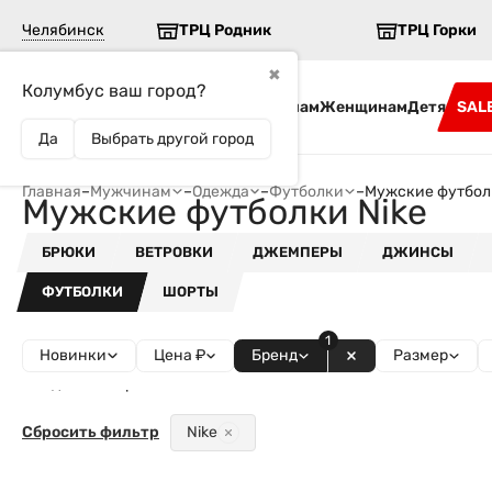
Челябинск
ТРЦ Родник
ТРЦ Горки
✖
Колумбус ваш город?
Бренды
Мужчинам
Женщинам
Детям
SAL
Да
Выбрать другой город
Главная
–
Мужчинам
–
Одежда
–
Футболки
–
Мужские футболк
Мужские футболки Nike
БРЮКИ
ВЕТРОВКИ
ДЖЕМПЕРЫ
ДЖИНСЫ
ФУТБОЛКИ
ШОРТЫ
1
Новинки
Цена ₽
Бренд
Размер
Найдено товаров - 66
Сбросить фильтр
Nike