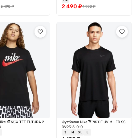
₽
2 490
₽
5 490
₽
4 990
₽
Nike M NSW TEE FUTURA 2
Футболка Nike M NK DF UV MILER SS
0
DV9315-010
S
M
XL
L