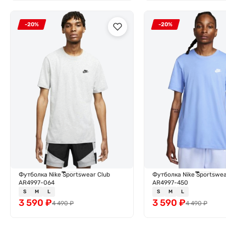
-20%
-20%
Футболка Nike Sportswear Club
Футболка Nike Sportswea
AR4997-064
AR4997-450
S
M
L
S
M
L
3 590
₽
3 590
₽
4 490
₽
4 490
₽