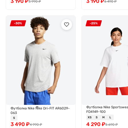
3 190
₽
3 190
₽
3 990
₽
6 490
₽
-30%
-25%
Футболка Nike Sportswear
Футболка Nike Nike Dri-FIT AR6029-
FD4149-100
063
XS
S
M
L
S
3 490
₽
4 290
₽
4 990
₽
5 690
₽