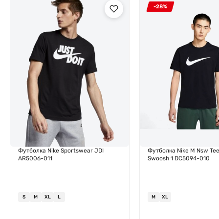
-28%
Футболка Nike Sportswear JDI
Футболка Nike M Nsw Tee
AR5006-011
Swoosh 1 DC5094-010
S
M
XL
L
M
XL