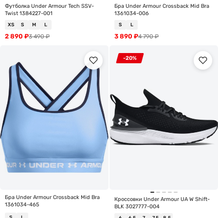
Футболка Under Armour Tech SSV-
Бра Under Armour Crossback Mid Bra
Twist 1384227-001
1361034-006
XS
S
M
L
S
L
2 890
₽
3 890
₽
3 490
₽
4 790
₽
-20%
Бра Under Armour Crossback Mid Bra
Кроссовки Under Armour UA W Shift-
1361034-465
BLK 3027777-004
S
L
6
6.5
7
7.5
8.5