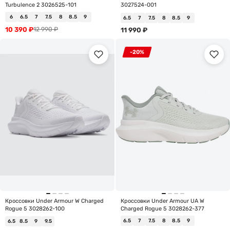
Turbulence 2 3026525-101
3027524-001
6
6.5
7
7.5
8
8.5
9
6.5
7
7.5
8
8.5
9
10 390
₽
12 990
₽
11 990
₽
-20%
Кроссовки Under Armour W Charged
Кроссовки Under Armour UA W
Rogue 5 3028262-100
Charged Rogue 5 3028262-377
6.5
7
7.5
8
8.5
9
6.5
8.5
9
9.5