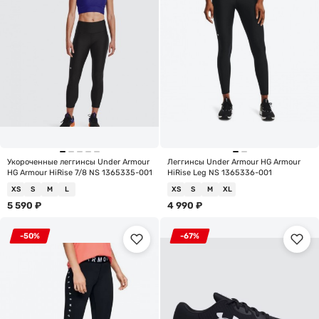
Укороченные леггинсы Under Armour
Леггинсы Under Armour HG Armour
HG Armour HiRise 7/8 NS 1365335-001
HiRise Leg NS 1365336-001
XS
S
M
L
XS
S
M
XL
5 590
₽
4 990
₽
-50%
-67%