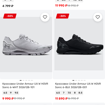
11 990
₽
14 990
₽
4 799
₽
-50%
-30%
Кроссовки Under Armour UA W HOVR
Кроссовки Under Armour UA W HOVR
Sonic 6-WHT 3026128-101
Sonic 6-BLK 3026128-001
6.5
9
9.5
6.5
7
7.5
8
8.5
9 990
₽
11 890
₽
19 990
₽
16 990
₽