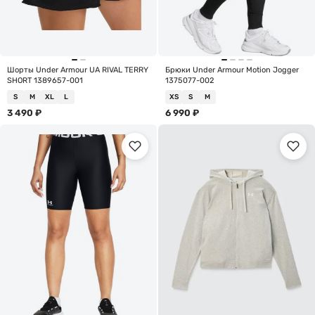
Шорты Under Armour UA RIVAL TERRY
Брюки Under Armour Motion Jogger
SHORT 1389657-001
1375077-002
S
M
XL
L
XS
S
M
3 490
₽
6 990
₽