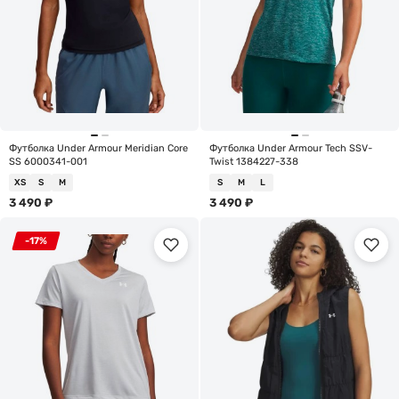
Футболка Under Armour Meridian Core
Футболка Under Armour Tech SSV-
SS 6000341-001
Twist 1384227-338
XS
S
M
S
M
L
3 490
₽
3 490
₽
-17%