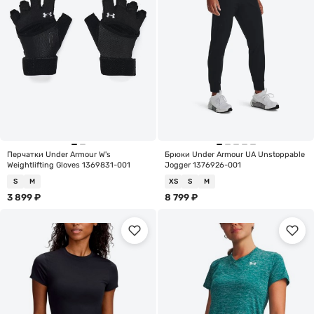
Перчатки Under Armour W's
Брюки Under Armour UA Unstoppable
Weightlifting Gloves 1369831-001
Jogger 1376926-001
S
M
XS
S
M
3 899
₽
8 799
₽