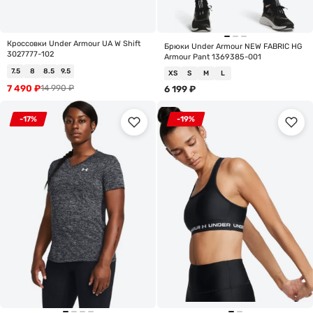
Кроссовки Under Armour UA W Shift
Брюки Under Armour NEW FABRIC HG
3027777-102
Armour Pant 1369385-001
7.5
8
8.5
9.5
XS
S
M
L
7 490
₽
14 990
₽
6 199
₽
-17%
-19%