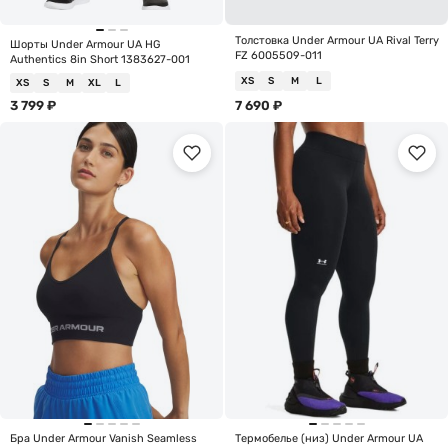
Толстовка Under Armour UA Rival Terry
Шорты Under Armour UA HG
FZ 6005509-011
Authentics 8in Short 1383627-001
XS
S
M
L
XS
S
M
XL
L
3 799
₽
7 690
₽
Бра Under Armour Vanish Seamless
Термобелье (низ) Under Armour UA