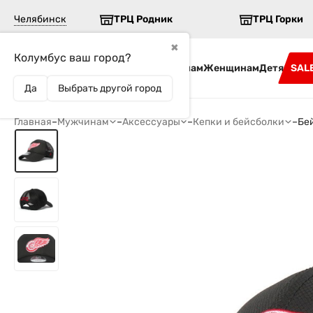
Челябинск
ТРЦ Родник
ТРЦ Горки
✖
Колумбус ваш город?
Бренды
Мужчинам
Женщинам
Детям
SAL
Да
Выбрать другой город
Главная
–
Мужчинам
–
Аксессуары
–
Кепки и бейсболки
–
Бей