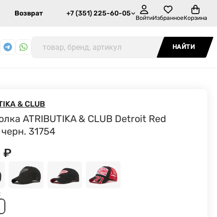
Возврат
+7 (351) 225-60-05
Войти
Избранное
Корзина
НАЙТИ
TIKA & CLUB
олка ATRIBUTIKA & CLUB Detroit Red
 черн. 31754
0
₽
: