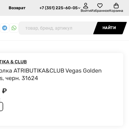
Возврат
+7 (351) 225-60-05
Войти
Избранное
Корзина
НАЙТИ
TIKA & CLUB
олка ATRIBUTIKA&CLUB Vegas Golden
s, черн. 31624
0
₽
: