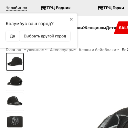
Челябинск
ТРЦ Родник
ТРЦ Горки
✖
Колумбус ваш город?
Бренды
Мужчинам
Женщинам
Детям
SAL
Да
Выбрать другой город
Главная
–
Мужчинам
–
Аксессуары
–
Кепки и бейсболки
–
Бей