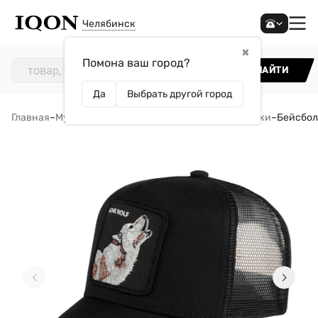
Челябинск
✖
Помона ваш город?
НАЙТИ
Да
Выбрать другой город
Главная
–
Мужчинам
–
Аксессуары
–
Кепки и бейсболки
–
Бейсбол