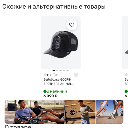
Схожие и альтернативные товары
0.0
0
Бейсболка GOORIN
Б
BROTHERS ANIMAL
B
FARM PANTHER 101-
FA
В наличии
1585 (черный)
16
6 090
₽
6
с
О товаре