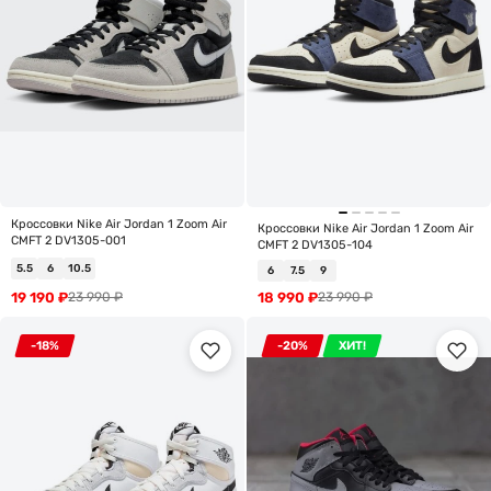
Кроссовки Nike Air Jordan 1 Zoom Air
Кроссовки Nike Air Jordan 1 Zoom Air
CMFT 2 DV1305-001
CMFT 2 DV1305-104
5.5
6
10.5
6
7.5
9
19 190
₽
18 990
₽
23 990
₽
23 990
₽
-18%
-20%
ХИТ!