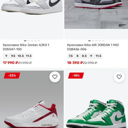
Кроссовки Nike Jordan AJKO 1
Кроссовки Nike AIR JORDAN 1 MID
DO5047-100
DQ8426-006
9
9.5
10.5
11.5
7.5
8
8.5
9
11.5
17 990
₽
18 390
₽
21 990
₽
22 990
₽
-33%
-18%