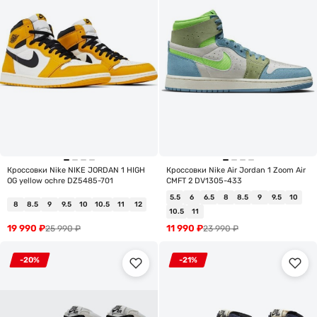
Кроссовки Nike NIKE JORDAN 1 HIGH
Кроссовки Nike Air Jordan 1 Zoom Air
OG yellow ochre DZ5485-701
CMFT 2 DV1305-433
5.5
6
6.5
8
8.5
9
9.5
10
8
8.5
9
9.5
10
10.5
11
12
10.5
11
19 990
₽
11 990
₽
25 990
₽
23 990
₽
-20%
-21%