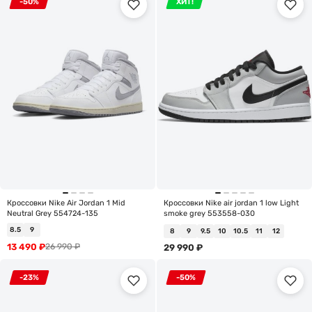
-50%
ХИТ!
Кроссовки Nike Air Jordan 1 Mid
Кроссовки Nike air jordan 1 low Light
Neutral Grey 554724-135
smoke grey 553558-030
8.5
9
8
9
9.5
10
10.5
11
12
13 490
₽
26 990
₽
29 990
₽
-23%
-50%