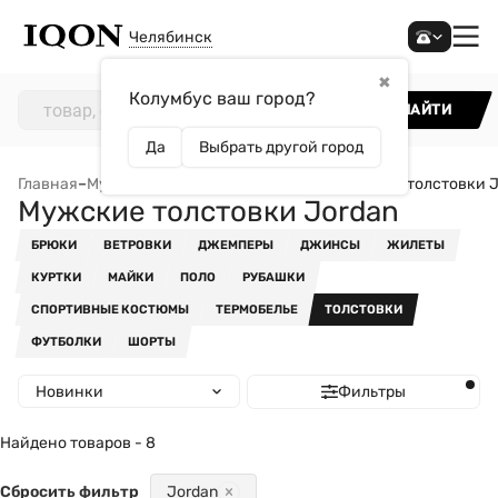
Челябинск
✖
Колумбус ваш город?
НАЙТИ
Да
Выбрать другой город
Главная
–
Мужчинам
–
Одежда
–
Толстовки
–
Мужские толстовки J
Мужские толстовки Jordan
БРЮКИ
ВЕТРОВКИ
ДЖЕМПЕРЫ
ДЖИНСЫ
ЖИЛЕТЫ
КУРТКИ
МАЙКИ
ПОЛО
РУБАШКИ
СПОРТИВНЫЕ КОСТЮМЫ
ТЕРМОБЕЛЬЕ
ТОЛСТОВКИ
ФУТБОЛКИ
ШОРТЫ
Новинки
Фильтры
Найдено товаров - 8
Сбросить фильтр
Jordan