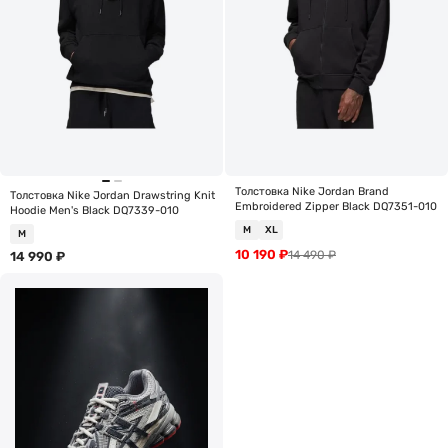
Толстовка Nike Jordan Brand
Толстовка Nike Jordan Drawstring Knit
Embroidered Zipper Black DQ7351-010
Hoodie Men's Black DQ7339-010
M
XL
M
10 190
₽
14 490
₽
14 990
₽