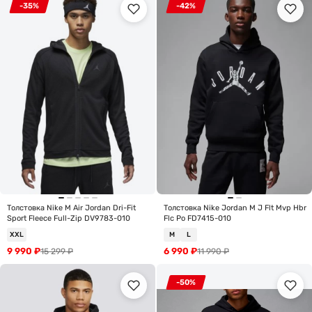
-35%
-42%
Толстовка Nike M Air Jordan Dri-Fit
Толстовка Nike Jordan M J Flt Mvp Hbr
Sport Fleece Full-Zip DV9783-010
Flc Po FD7415-010
XXL
M
L
9 990
₽
6 990
₽
15 299
₽
11 990
₽
-50%