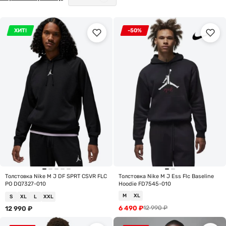
ХИТ!
-50%
Толстовка Nike M J DF SPRT CSVR FLC
Толстовка Nike M J Ess Flc Baseline
PO DQ7327-010
Hoodie FD7545-010
M
XL
S
XL
L
XXL
6 490
₽
12 990
₽
12 990
₽