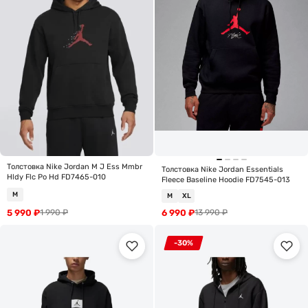
Толстовка Nike Jordan M J Ess Mmbr
Толстовка Nike Jordan Essentials
Hldy Flc Po Hd FD7465-010
Fleece Baseline Hoodie FD7545-013
M
M
XL
5 990
₽
6 990
₽
1 990
₽
13 990
₽
-30%