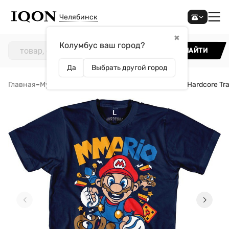
Челябинск
✖
Колумбус ваш город?
НАЙТИ
Да
Выбрать другой город
Главная
–
Мужчинам
–
Одежда
–
Футболки
–
Футболка Hardcore Tra