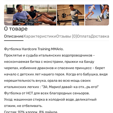
О товаре
Описание
Характеристики
Отзывы (0)
Оплата
Доставка
Футболка Hardcore Training MMArio.
Проклятье и судьба итальянских водопроводчиков -
нескончаемая битва с монстрами, прыжки на банду
черепах, избиение драконов и спасение принцесс - берет
начало с детских лет нашего героя. Когда его бабушка, видя
нерешительность внука, орала во всю мощь своих
итальянских легких : "Эй, Марио! давай-ка отх…рь его!"
Футболка от НСТ для всех благородных сеньоров.
Уход: машинная стирка в холодной воде, деликатный
отжим, не отбеливать.
Состав: 92% хлопок, 8% лайкра.