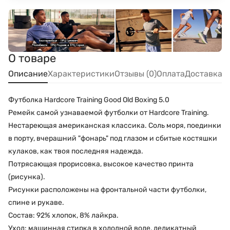
О товаре
Описание
Характеристики
Отзывы (0)
Оплата
Доставка
Футболка Hardcore Training Good Old Boxing 5.0
Ремейк самой узнаваемой футболки от Hardcore Training.
Нестареющая американская классика. Соль моря, поединки
в порту, вчерашний "фонарь" под глазом и сбитые костяшки
кулаков, как твоя последняя надежда.
Потрясающая прорисовка, высокое качество принта
(рисунка).
Рисунки расположены на фронтальной части футболки,
спине и рукаве.
Состав: 92% хлопок, 8% лайкра.
Уход: машинная стирка в холодной воде, деликатный