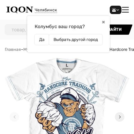
Челябинск
✖
Колумбус ваш город?
НАЙТИ
Да
Выбрать другой город
Главная
–
Мужчинам
–
Одежда
–
Футболки
–
Футболка Hardcore Tra