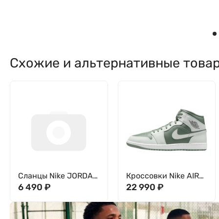
Схожие и альтернативные това
Сланцы Nike JORDAN
Кроссовки Nike AIR
FRANCHISE SLIDE
6 490
₽
JORDAN 1 MID
22 990
₽
HF3263-402
DQ8426-107