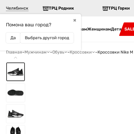
Челябинск
ТРЦ Родник
ТРЦ Горки
✖
Помона ваш город?
Бренды
Мужчинам
Женщинам
Детям
SAL
Да
Выбрать другой город
Главная
–
Мужчинам
–
Обувь
–
Кроссовки
–
Кроссовки Nike M