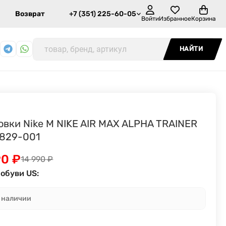
Возврат
+7 (351) 225-60-05
Войти
Избранное
Корзина
НАЙТИ
овки Nike M NIKE AIR MAX ALPHA TRAINER
829-001
90
₽
14 990
₽
обуви US:
в наличии