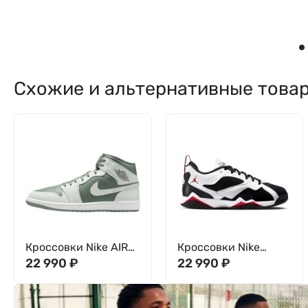
Схожие и альтернативные това
Кроссовки Nike AIR
Кроссовки Nike
JORDAN 1 MID
22 990
₽
JORDAN MVP 92
22 990
₽
DQ8426-107
HQ3950-103