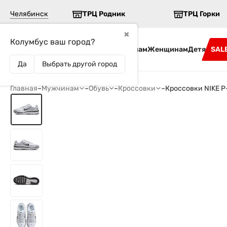
Челябинск
ТРЦ Родник
ТРЦ Горки
✖
Колумбус ваш город?
Бренды
Мужчинам
Женщинам
Детям
SAL
Да
Выбрать другой город
Главная
–
Мужчинам
–
Обувь
–
Кроссовки
–
Кроссовки NIKE 