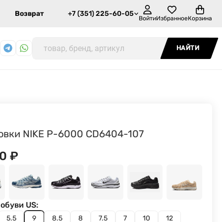
Возврат
+7 (351) 225-60-05
Войти
Избранное
Корзина
НАЙТИ
овки NIKE P-6000 CD6404-107
90
₽
обуви US:
5.5
9
8.5
8
7.5
7
10
12