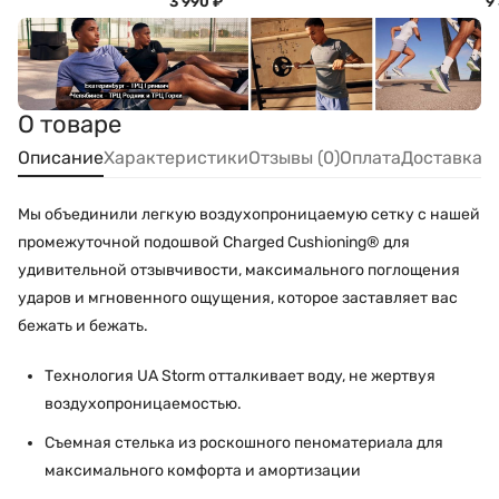
3 990
₽
9
О товаре
Описание
Характеристики
Отзывы (0)
Оплата
Доставка
Мы объединили легкую воздухопроницаемую сетку с нашей
промежуточной подошвой Charged Cushioning® для
удивительной отзывчивости, максимального поглощения
ударов и мгновенного ощущения, которое заставляет вас
бежать и бежать.
Технология UA Storm отталкивает воду, не жертвуя
воздухопроницаемостью.
Съемная стелька из роскошного пеноматериала для
максимального комфорта и амортизации