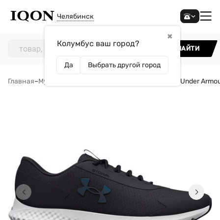
Челябинск
✖
Колумбус ваш город?
НАЙТИ
Да
Выбрать другой город
Главная
–
Мужчинам
–
Обувь
–
Кроссовки
–
Кроссовки Under Armou