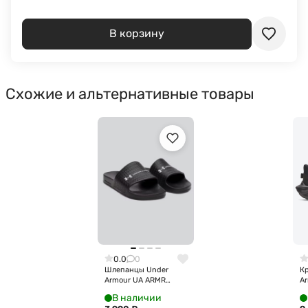
В корзину
Схожие и альтернативные товары
0.0
0
Шлепанцы Under
К
Armour UA ARMR
A
Shower Slide
6
В наличии
6007528-001