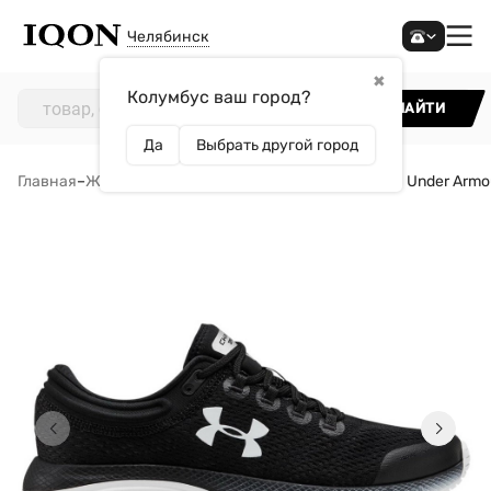
Челябинск
✖
Колумбус ваш город?
НАЙТИ
Да
Выбрать другой город
Главная
–
Женщинам
–
Обувь
–
Кроссовки
–
Кроссовки Under Armou