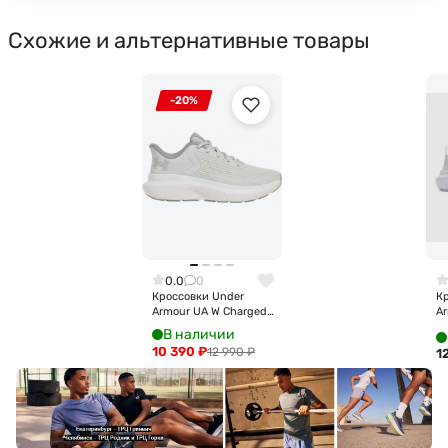
Схожие и альтернативные товары
-20%
0.0
0
Кроссовки Under
К
Armour UA W Charged
A
Rogue 5 3028262-377
R
В наличии
10 390
₽
12 990
₽
1