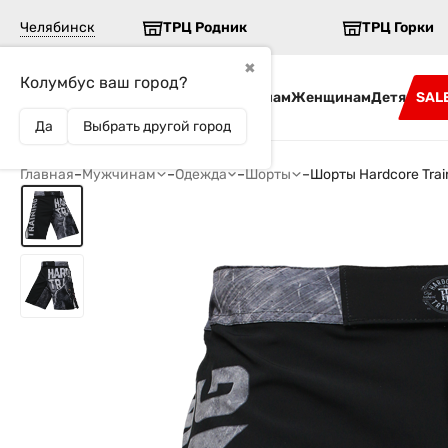
Челябинск
ТРЦ Родник
ТРЦ Горки
✖
Колумбус ваш город?
Бренды
Мужчинам
Женщинам
Детям
SAL
Да
Выбрать другой город
Главная
–
Мужчинам
–
Одежда
–
Шорты
–
Шорты Hardcore Trai