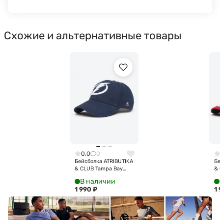
Схожие и альтернативные товары
0.0
0
Бейсболка ATRIBUTIKA
Бе
& CLUB Tampa Bay
& 
Lightning, темно-син.
Bl
В наличии
31137
кр
1 990
₽
1