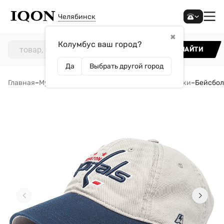
Челябинск
✖
Колумбус ваш город?
НАЙТИ
Да
Выбрать другой город
Главная
–
Мужчинам
–
Аксессуары
–
Кепки и бейсболки
–
Бейсболк