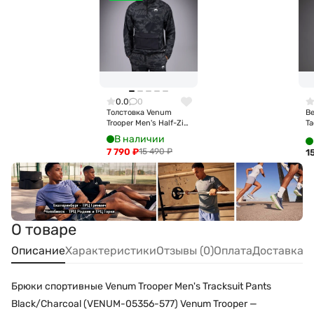
0.0
0
Толстовка Venum
В
Trooper Men's Half-Zip
Ta
Jacket - Black/Dark
Ja
В наличии
Charcoal Ven05355-
R
7 790
₽
15 490
₽
1
577
О товаре
Описание
Характеристики
Отзывы (0)
Оплата
Доставка
Брюки спортивные Venum Trooper Men's Tracksuit Pants
Black/Charcoal (VENUM-05356-577) Venum Trooper —