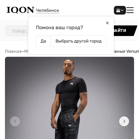
Челябинск
✖
Помона ваш город?
НАЙТИ
Да
Выбрать другой город
Главная
–
Мужчинам
–
Одежда
–
Брюки
–
Брюки спортивные Venum T