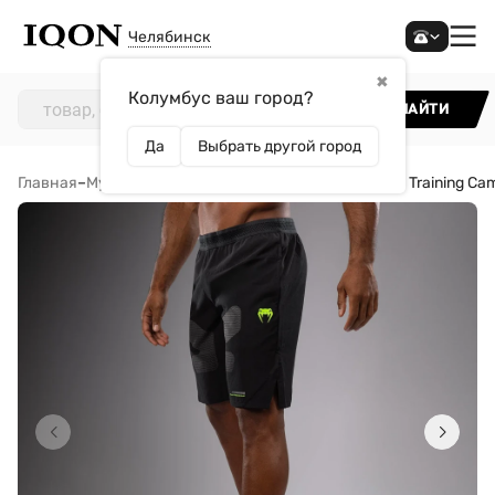
Челябинск
✖
Колумбус ваш город?
НАЙТИ
Да
Выбрать другой город
Главная
–
Мужчинам
–
Одежда
–
Шорты
–
Шорты Venum Training Cam