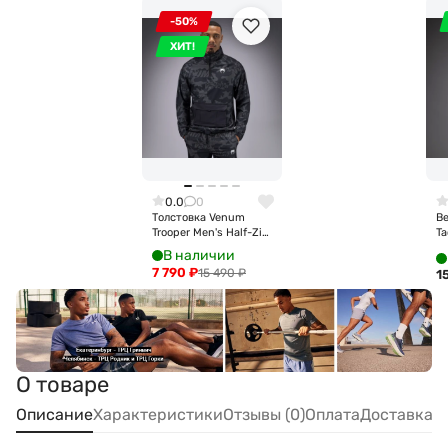
-50%
ХИТ!
0.0
0
Толстовка Venum
В
Trooper Men's Half-Zip
Ta
Jacket - Black/Dark
Ja
В наличии
Charcoal Ven05355-
R
7 790
₽
15 490
₽
1
577
О товаре
Описание
Характеристики
Отзывы (0)
Оплата
Доставка